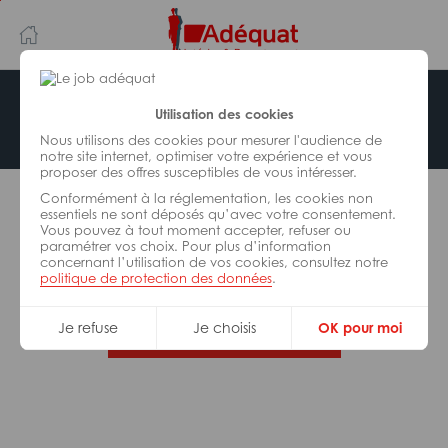
Aller
Aller
au
à
contenu
la
principal
navigation
Offre indisponible
Utilisation des cookies
Nous utilisons des cookies pour mesurer l'audience de
notre site internet, optimiser votre expérience et vous
proposer des offres susceptibles de vous intéresser.
L’offre d’emploi que vous tentez de consulter n’est
Conformément à la réglementation, les cookies non
plus disponible.
essentiels ne sont déposés qu’avec votre consentement.
Vous pouvez à tout moment accepter, refuser ou
paramétrer vos choix. Pour plus d’information
De nombreuses autres missions peuvent vous
concernant l’utilisation de vos cookies, consultez notre
correspondre, consultez toutes nos offres.
politique de protection des données
.
Je refuse
Je choisis
OK pour moi
Trouvez votre job Adéquat !