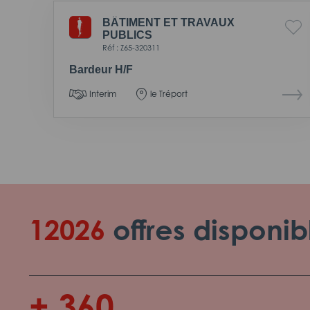
BÂTIMENT ET TRAVAUX
PUBLICS
Réf : Z65-320311
Bardeur H/F
Interim
le Tréport
12026
offres disponib
+ 360