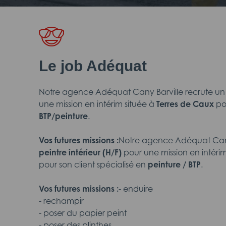
Le job Adéquat
Notre agence Adéquat Cany Barville
recrute u
une mission en intérim située à
Terres de Caux
po
BTP/peinture
.
Vos futures missions :
Notre agence Adéquat Cany
peintre intérieur
(H/F)
pour une mission en intéri
pour son client spécialisé en
peinture / BTP
.
Vos futures missions :
- enduire
- rechampir
- poser du papier peint
- poser des plinthes