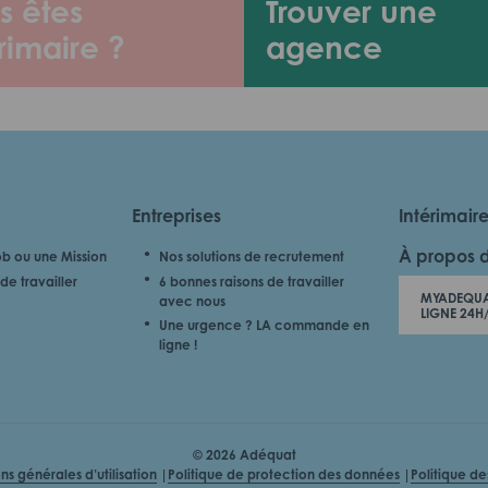
s êtes
Trouver une
rimaire ?
agence
Entreprises
Intérimair
À propos 
b ou une Mission
Nos solutions de recrutement
de travailler
6 bonnes raisons de travailler
MYADEQUA
avec nous
LIGNE 24H
Une urgence ? LA commande en
ligne !
© 2026 Adéquat
ns générales d’utilisation
Politique de protection des données
Politique d