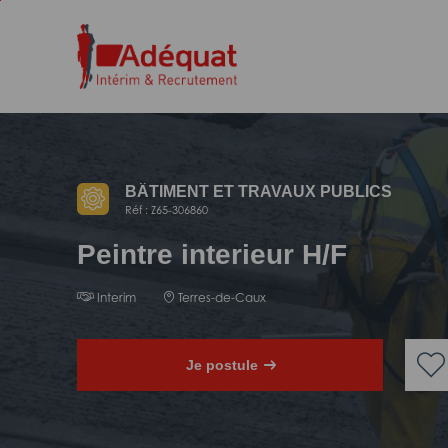
Aller
Aller
au
à
contenu
la
principal
navigation
BÂTIMENT ET TRAVAUX PUBLICS
Réf : Z65-306860
Peintre interieur H/F
Interim
Terres-de-Caux
Je postule