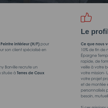
Le prof
n
Peintre intérieur (H/F)
pour
Ce que nous v
ur son client spécialisé en
10% de fin de
Épargne Temps (
rapide, de for
 Barville
recrute un
veille à votre 
m située à
Terres de Caux
votre mission
votre projet pr
et de montée e
personnalisés p
besoin, mutuel
Si ces missions