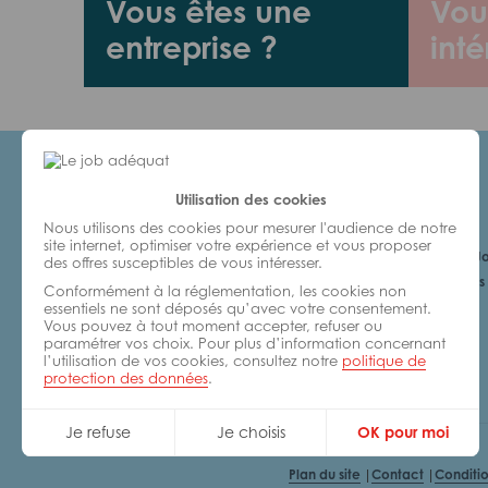
Vous êtes une
Vou
entreprise ?
inté
Utilisation des cookies
Candidats
Nous utilisons des cookies pour mesurer l'audience de notre
site internet, optimiser votre expérience et vous proposer
Je cherche un Jo
des offres susceptibles de vous intéresser.
6 bonnes raisons 
Conformément à la réglementation, les cookies non
avec nous
essentiels ne sont déposés qu’avec votre consentement.
Vous pouvez à tout moment accepter, refuser ou
paramétrer vos choix. Pour plus d’information concernant
l’utilisation de vos cookies, consultez notre
politique de
protection des données
.
Je refuse
Je choisis
OK pour moi
Plan du site
Contact
Conditio