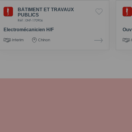
BÂTIMENT ET TRAVAUX
PUBLICS
Réf : 0NF-170906
Electromécanicien H/F
Ouvr
Interim
Chinon