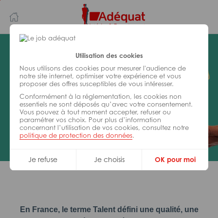
Aller
Aller
au
à
contenu
la
principal
navigation
Utilisation des cookies
Adéquat
recrute de nouveaux profils
Nous utilisons des cookies pour mesurer l'audience de
pour Adéquat !
notre site internet, optimiser votre expérience et vous
proposer des offres susceptibles de vous intéresser.
Conformément à la réglementation, les cookies non
essentiels ne sont déposés qu’avec votre consentement.
Vous pouvez à tout moment accepter, refuser ou
paramétrer vos choix. Pour plus d’information
concernant l’utilisation de vos cookies, consultez notre
politique de protection des données
.
Je refuse
Je choisis
OK pour moi
En France, le terme Talent défini une qualité, une