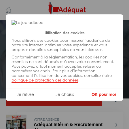
Aller
Aller
au
à
contenu
la
principal
navigation
Postuler plus tard
Utilisation des cookies
Nous utilisons des cookies pour mesurer l'audience de
notre site internet, optimiser votre expérience et vous
COMMUNICATION/
MARKETING
proposer des offres susceptibles de vous intéresser.
Réf : 0JM-317511
Conformément à la réglementation, les cookies non
Formateur en chaudronnerie H/F
essentiels ne sont déposés qu’avec votre consentement.
Vous pouvez à tout moment accepter, refuser ou
paramétrer vos choix. Pour plus d’information
concernant l’utilisation de vos cookies, consultez notre
CDI
Gorron
politique de protection des données
.
Je refuse
Je choisis
OK pour moi
Je postule
VOTRE AGENCE
Adéquat Intérim & Recrutement