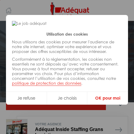
Aller
Aller
au
à
contenu
la
principal
navigation
Postuler plus tard
Utilisation des cookies
Nous utilisons des cookies pour mesurer l'audience de
notre site internet, optimiser votre expérience et vous
LOGISTIQUE
proposer des offres susceptibles de vous intéresser.
Réf : 0IB-193911
Conformément à la réglementation, les cookies non
Manutentionnaire logistique H/F
essentiels ne sont déposés qu’avec votre consentement.
Vous pouvez à tout moment accepter, refuser ou
paramétrer vos choix. Pour plus d’information
concernant l’utilisation de vos cookies, consultez notre
Interim
Miramas
politique de protection des données
.
Je refuse
Je choisis
OK pour moi
Je postule
VOTRE AGENCE
Adéquat Inside Staffing Grans