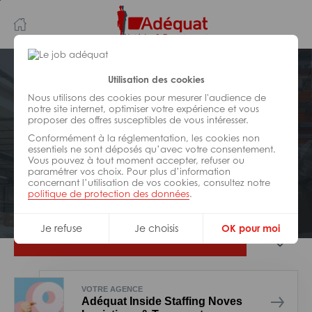
Aller
Aller
au
à
contenu
la
principal
navigation
Postuler plus tard
Utilisation des cookies
Nous utilisons des cookies pour mesurer l'audience de
notre site internet, optimiser votre expérience et vous
LOGISTIQUE
proposer des offres susceptibles de vous intéresser.
Réf : 0RV-318010
Conformément à la réglementation, les cookies non
Préparateur de commandes H/F
essentiels ne sont déposés qu’avec votre consentement.
Vous pouvez à tout moment accepter, refuser ou
paramétrer vos choix. Pour plus d’information
concernant l’utilisation de vos cookies, consultez notre
Interim
Graveson
politique de protection des données
.
Je refuse
Je choisis
OK pour moi
Je postule
VOTRE AGENCE
Adéquat Inside Staffing Noves