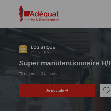
Aller
Aller
au
à
contenu
la
principal
navigation
LOGISTIQUE
Réf : Z21-305587
Super manutentionnaire H/
Interim
le Tholonet
Je postule