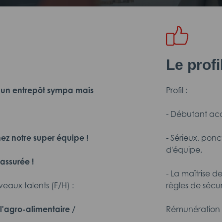
Le prof
 un entrepôt sympa mais
Profil :
- Débutant ac
z notre super équipe !
- Sérieux, pon
d'équipe,
assurée !
- La maîtrise 
aux talents (F/H) :
règles de sécu
'agro-alimentaire /
Rémunération 