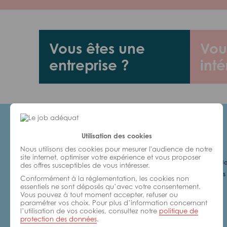
Vous êtes une
Vou
entreprise ?
inté
Utilisation des cookies
Candidats
Nous utilisons des cookies pour mesurer l'audience de notre
site internet, optimiser votre expérience et vous proposer
Je cherche un Jo
des offres susceptibles de vous intéresser.
6 bonnes raisons 
Conformément à la réglementation, les cookies non
avec nous
essentiels ne sont déposés qu’avec votre consentement.
Vous pouvez à tout moment accepter, refuser ou
paramétrer vos choix. Pour plus d’information concernant
l’utilisation de vos cookies, consultez notre
politique de
protection des données
.