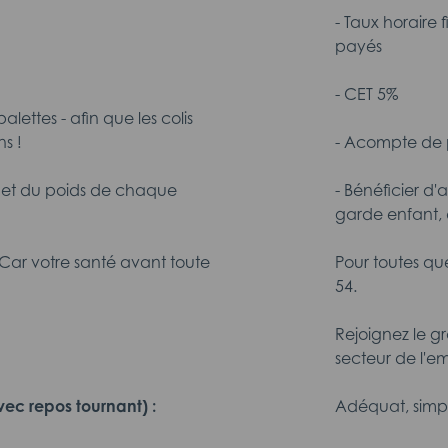
- Taux horaire 
payés
- CET 5%
palettes - afin que les colis
s !
- Acompte de p
le et du poids de chaque
- Bénéficier d'
garde enfant, 
- Car votre santé avant toute
Pour toutes qu
54.
Rejoignez le g
secteur de l'em
vec repos tournant) :
Adéquat, simp