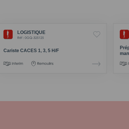
LOGISTIQUE
Réf : 0GQ-325125
Pré
Cariste CACES 1, 3, 5 H/F
man
Interim
Remoulins