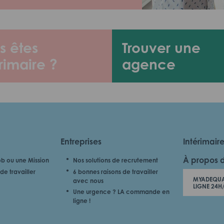
s êtes
Trouver une
rimaire ?
agence
Entreprises
Intérimair
À propos 
b ou une Mission
Nos solutions de recrutement
de travailler
6 bonnes raisons de travailler
MYADEQUA
avec nous
LIGNE 24H
Une urgence ? LA commande en
ligne !