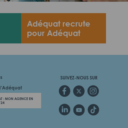
Adéquat recrute
pour Adéquat
es
SUIVEZ-NOUS SUR
d’Adéquat
T : MON AGENCE EN
/24