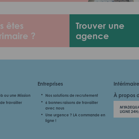
s êtes
Trouver une
rimaire ?
agence
Entreprises
Intérimair
À propos 
b ou une Mission
Nos solutions de recrutement
de travailler
6 bonnes raisons de travailler
MYADEQUA
avec nous
LIGNE 24H
Une urgence ? LA commande en
ligne !