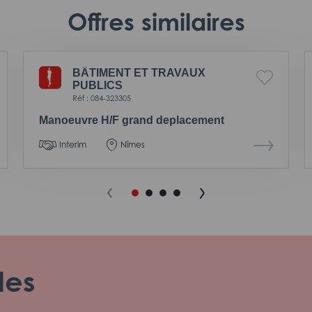
Offres similaires
BÂTIMENT ET TRAVAUX
PUBLICS
Réf : 084-323305
Manoeuvre H/F grand deplacement
Interim
Nîmes
les