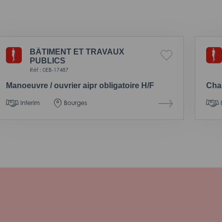
BÂTIMENT ET TRAVAUX
PUBLICS
Réf : 0EB-17487
Manoeuvre / ouvrier aipr obligatoire H/F
Char
Interim
Bourges