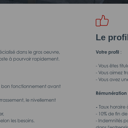
Le prof
cialisé dans le gros oeuvre,
Votre profil
:
oste à pourvoir rapidement.
- Vous êtes tit
- Vous aimez tr
- Vous avez une
leur bon fonctionnement avant
Rémunération 
rrassement, le nivellement
-
Taux horaire à
r,
- 10% de fin d
elon les besoins.
- Indemnités p
dans l'entrepris