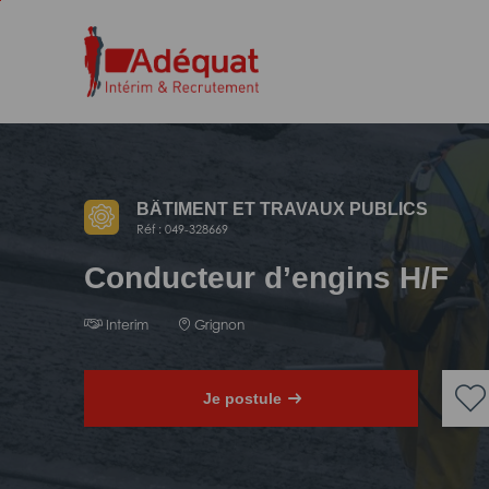
Aller
Aller
au
à
contenu
la
principal
navigation
BÂTIMENT ET TRAVAUX PUBLICS
Réf : 049-328669
Conducteur d’engins H/F
Interim
Grignon
Je postule