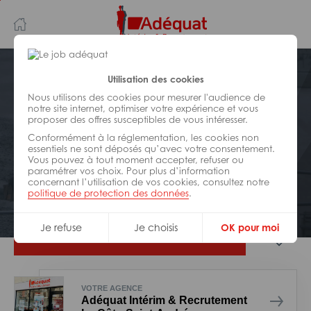
Aller
Aller
au
à
contenu
la
principal
navigation
Postuler plus tard
Utilisation des cookies
Nous utilisons des cookies pour mesurer l'audience de
notre site internet, optimiser votre expérience et vous
BÂTIMENT ET TRAVAUX PUBLICS
proposer des offres susceptibles de vous intéresser.
Réf : ZZ1-328117
Conformément à la réglementation, les cookies non
Plaquiste H/F-
essentiels ne sont déposés qu’avec votre consentement.
Vous pouvez à tout moment accepter, refuser ou
paramétrer vos choix. Pour plus d’information
concernant l’utilisation de vos cookies, consultez notre
Interim
la Côte-Saint-André
politique de protection des données
.
Je refuse
Je choisis
OK pour moi
Je postule
VOTRE AGENCE
Adéquat Intérim & Recrutement