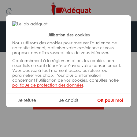
Aller
Aller
au
à
contenu
la
principal
navigation
Offre indisponible
Utilisation des cookies
Nous utilisons des cookies pour mesurer l'audience de
notre site internet, optimiser votre expérience et vous
proposer des offres susceptibles de vous intéresser.
L’offre d’emploi que vous tentez de consulter n’est
Conformément à la réglementation, les cookies non
plus disponible.
essentiels ne sont déposés qu’avec votre consentement.
Vous pouvez à tout moment accepter, refuser ou
paramétrer vos choix. Pour plus d’information
De nombreuses autres missions peuvent vous
concernant l’utilisation de vos cookies, consultez notre
correspondre, consultez toutes nos offres.
politique de protection des données
.
Je refuse
Je choisis
OK pour moi
Trouvez votre job Adéquat !