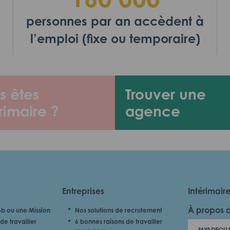
personnes par an accèdent à
l’emploi (fixe ou temporaire)
s êtes
Trouver une
rimaire ?
agence
Entreprises
Intérimair
À propos 
b ou une Mission
Nos solutions de recrutement
de travailler
6 bonnes raisons de travailler
MYADEQUA