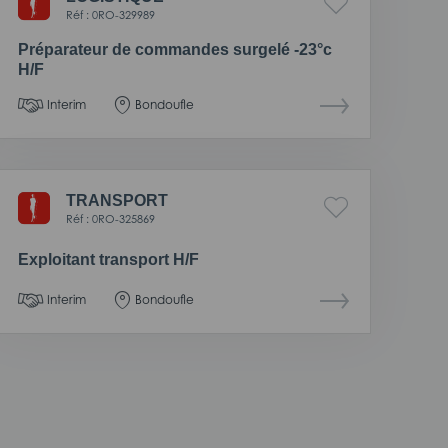
Réf : 0RO-329989
Préparateur de commandes surgelé -23°c
H/F
Interim
Bondoufle
TRANSPORT
Réf : 0RO-325869
Exploitant transport H/F
Interim
Bondoufle