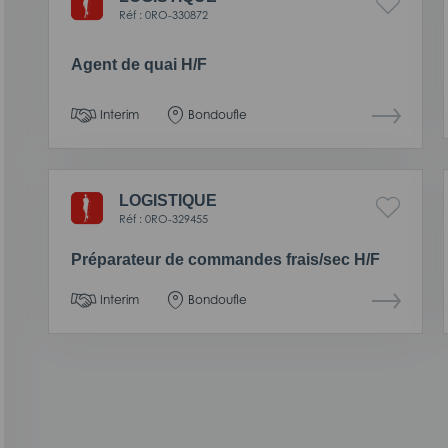
Réf : 0RO-330872
Agent de quai H/F
Interim
Bondoufle
LOGISTIQUE
Réf : 0RO-329455
Préparateur de commandes frais/sec H/F
Interim
Bondoufle