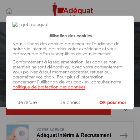
Aller
Aller
au
à
contenu
la
principal
navigation
Postuler plus tard
Utilisation des cookies
Nous utilisons des cookies pour mesurer l'audience de
notre site internet, optimiser votre expérience et vous
LOGISTIQUE
proposer des offres susceptibles de vous intéresser.
Réf : 0OG-326838
Conformément à la réglementation, les cookies non
Préparateur de commandes H/F
essentiels ne sont déposés qu’avec votre consentement.
Vous pouvez à tout moment accepter, refuser ou
paramétrer vos choix. Pour plus d’information
concernant l’utilisation de vos cookies, consultez notre
Interim
la Brède
politique de protection des données
.
Je refuse
Je choisis
OK pour moi
Je postule
VOTRE AGENCE
Adéquat Intérim & Recrutement