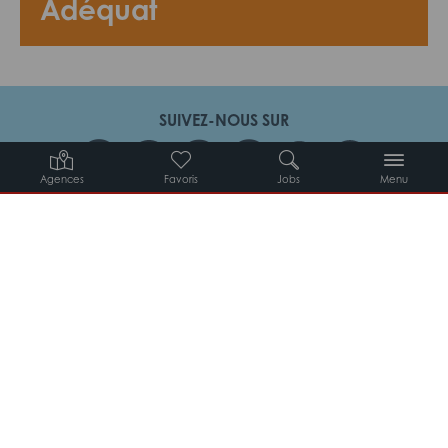
Adéquat
SUIVEZ-NOUS SUR
Agences
Favoris
Jobs
Menu
Candidats
Entreprises
Intérimaires
À propos d’Adéquat
MYADEQUAT : MON AGENCE EN LIGNE 24H/24