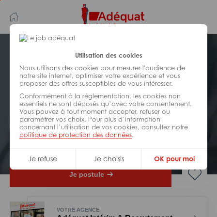
Aller
Aller
au
à
contenu
la
principal
navigation
Postuler plus tard
Utilisation des cookies
Nous utilisons des cookies pour mesurer l'audience de
notre site internet, optimiser votre expérience et vous
INDUSTRIE/
FABRICATION/
proposer des offres susceptibles de vous intéresser.
TRANSFORMATION
Réf : 0CM-324199
Conformément à la réglementation, les cookies non
essentiels ne sont déposés qu’avec votre consentement.
Vous pouvez à tout moment accepter, refuser ou
Frigoriste H/F
paramétrer vos choix. Pour plus d’information
concernant l’utilisation de vos cookies, consultez notre
politique de protection des données
.
Interim
Saint-Lô
Je refuse
Je choisis
OK pour moi
Je postule
VOTRE AGENCE