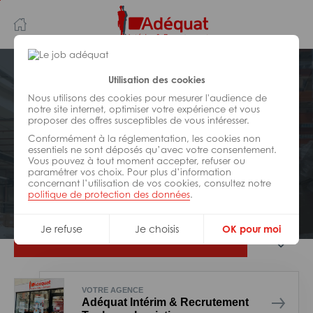
Aller
Aller
au
à
contenu
la
principal
navigation
Postuler plus tard
Utilisation des cookies
Nous utilisons des cookies pour mesurer l'audience de
notre site internet, optimiser votre expérience et vous
LOGISTIQUE
proposer des offres susceptibles de vous intéresser.
Réf : 0DZ-324177
Conformément à la réglementation, les cookies non
Cariste H/F
essentiels ne sont déposés qu’avec votre consentement.
Vous pouvez à tout moment accepter, refuser ou
paramétrer vos choix. Pour plus d’information
concernant l’utilisation de vos cookies, consultez notre
Interim
Portet-sur-Garonne
politique de protection des données
.
Je refuse
Je choisis
OK pour moi
Je postule
VOTRE AGENCE
Adéquat Intérim & Recrutement