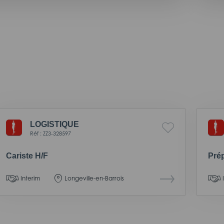
LOGISTIQUE
Réf : ZZ3-328597
Cariste H/F
Pré
Interim
Longeville-en-Barrois