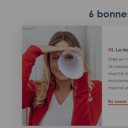
6 bonnes
#1.
La ma
Créé en 1
LA marque
marché de
recrutemen
marché de
En savoir