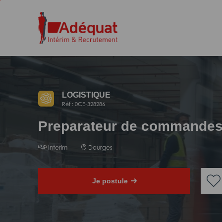
Aller
Aller
au
à
contenu
la
principal
navigation
LOGISTIQUE
Réf : 0CE-328286
Preparateur de commandes 
Interim
Dourges
Je postule