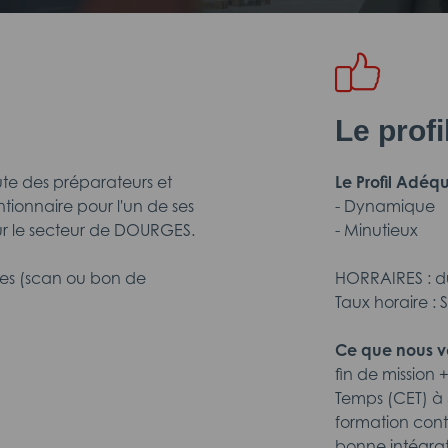
Le prof
ute des préparateurs et
Le Profil Adéqu
ionnaire pour l'un de ses
- Dynamique
sur le secteur de DOURGES.
- Minutieux
es (scan ou bon de
HORRAIRES : du
Taux horaire :
Ce que nous v
fin de missio
Temps (CET) à 5
formation conti
bonne intégrati