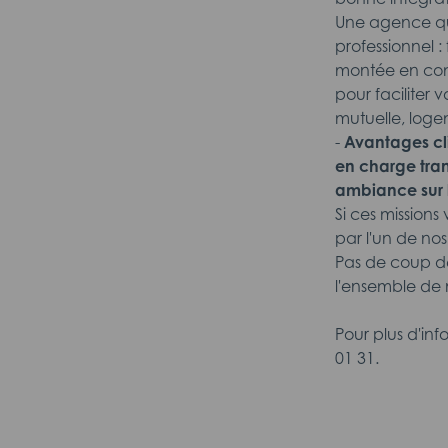
Une agence qu
professionnel :
montée en comp
pour faciliter 
mutuelle, loge
-
Avantages cli
en charge tran
ambiance sur le
Si ces missions
par l'un de nos
Pas de coup de
l'ensemble de n
Pour plus d'in
01 31.