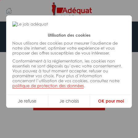
Aller
Aller
au
à
contenu
la
principal
navigation
Offre indisponible
Utilisation des cookies
Nous utilisons des cookies pour mesurer l'audience de
notre site internet, optimiser votre expérience et vous
proposer des offres susceptibles de vous intéresser.
L’offre d’emploi que vous tentez de consulter n’est
Conformément à la réglementation, les cookies non
plus disponible.
essentiels ne sont déposés qu’avec votre consentement.
Vous pouvez à tout moment accepter, refuser ou
paramétrer vos choix. Pour plus d’information
De nombreuses autres missions peuvent vous
concernant l’utilisation de vos cookies, consultez notre
correspondre, consultez toutes nos offres.
politique de protection des données
.
Je refuse
Je choisis
OK pour moi
Trouvez votre job Adéquat !