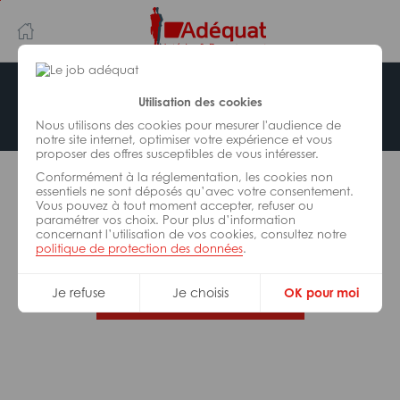
Aller
Aller
au
à
contenu
la
principal
navigation
Offre indisponible
Utilisation des cookies
Nous utilisons des cookies pour mesurer l'audience de
notre site internet, optimiser votre expérience et vous
proposer des offres susceptibles de vous intéresser.
L’offre d’emploi que vous tentez de consulter n’est
Conformément à la réglementation, les cookies non
plus disponible.
essentiels ne sont déposés qu’avec votre consentement.
Vous pouvez à tout moment accepter, refuser ou
paramétrer vos choix. Pour plus d’information
De nombreuses autres missions peuvent vous
concernant l’utilisation de vos cookies, consultez notre
correspondre, consultez toutes nos offres.
politique de protection des données
.
Je refuse
Je choisis
OK pour moi
Trouvez votre job Adéquat !