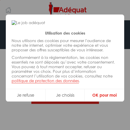
Aller
Aller
au
à
contenu
la
principal
navigation
Offre indisponible
Utilisation des cookies
Nous utilisons des cookies pour mesurer l'audience de
notre site internet, optimiser votre expérience et vous
proposer des offres susceptibles de vous intéresser.
L’offre d’emploi que vous tentez de consulter n’est
Conformément à la réglementation, les cookies non
plus disponible.
essentiels ne sont déposés qu’avec votre consentement.
Vous pouvez à tout moment accepter, refuser ou
paramétrer vos choix. Pour plus d’information
De nombreuses autres missions peuvent vous
concernant l’utilisation de vos cookies, consultez notre
correspondre, consultez toutes nos offres.
politique de protection des données
.
Je refuse
Je choisis
OK pour moi
Trouvez votre job Adéquat !