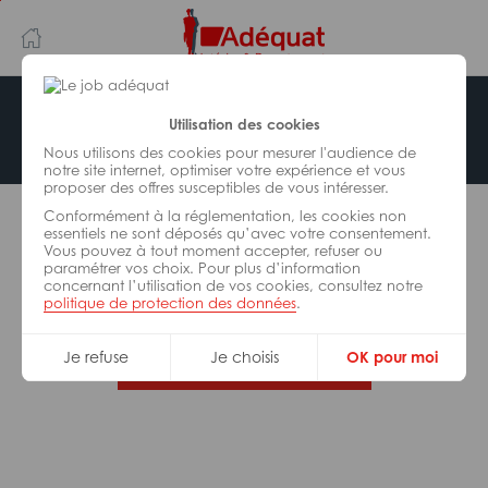
Aller
Aller
au
à
contenu
la
principal
navigation
Offre indisponible
Utilisation des cookies
Nous utilisons des cookies pour mesurer l'audience de
notre site internet, optimiser votre expérience et vous
proposer des offres susceptibles de vous intéresser.
L’offre d’emploi que vous tentez de consulter n’est
Conformément à la réglementation, les cookies non
plus disponible.
essentiels ne sont déposés qu’avec votre consentement.
Vous pouvez à tout moment accepter, refuser ou
paramétrer vos choix. Pour plus d’information
De nombreuses autres missions peuvent vous
concernant l’utilisation de vos cookies, consultez notre
correspondre, consultez toutes nos offres.
politique de protection des données
.
Je refuse
Je choisis
OK pour moi
Trouvez votre job Adéquat !