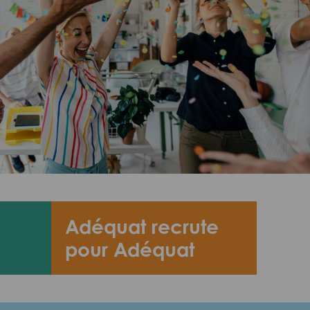
Adéquat recrute
pour Adéquat