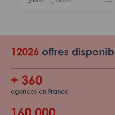
Interim
Mitry-Mory
12026
offres disponib
+ 360
agences en France
160 000