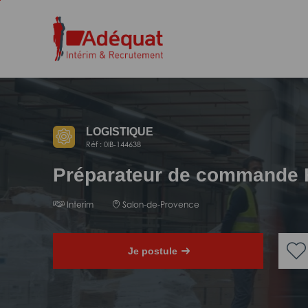
Aller
Aller
au
à
contenu
la
principal
navigation
LOGISTIQUE
Réf : 0IB-144638
Préparateur de commande 
Interim
Salon-de-Provence
Je postule