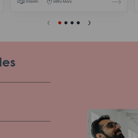
Interim
Mitry-Mory
les