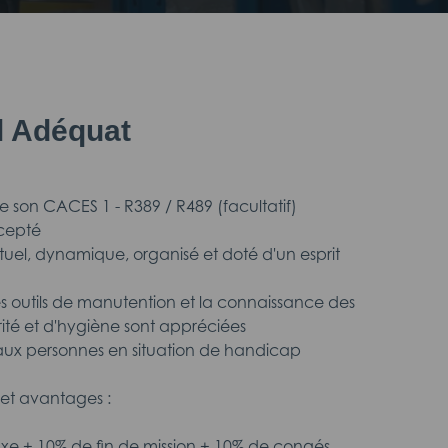
il Adéquat
 de son CACES 1 - R389 / R489 (facultatif)
cepté
ctuel, dynamique, organisé et doté d'un esprit
des outils de manutention et la connaissance des
rité et d'hygiène sont appréciées
 aux personnes en situation de handicap
et avantages :
fixe + 10% de fin de mission + 10% de congés