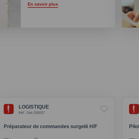
En savoir plus
LOGISTIQUE
Réf : 064-328557
Préparateur de commandes surgelé H/F
Pilo