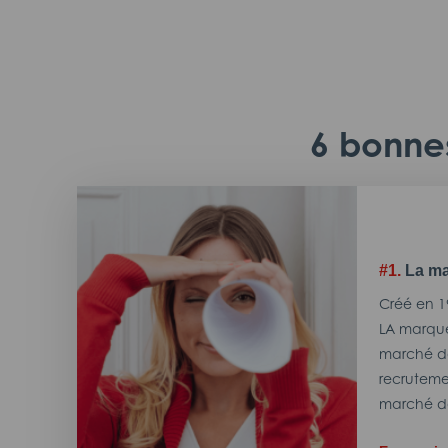
6 bonnes
#1.
La ma
Créé en 1
LA marque
marché de
recrutemen
marché de