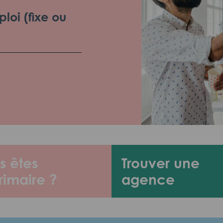
loi (fixe ou
s êtes
Trouver une
rimaire ?
agence