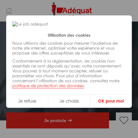
Aller
Aller
au
à
contenu
la
principal
navigation
Postuler plus tard
Utilisation des cookies
Nous utilisons des cookies pour mesurer l'audience de
notre site internet, optimiser votre expérience et vous
INDUSTRIE/
FABRICATION/
proposer des offres susceptibles de vous intéresser.
TRANSFORMATION
Réf : ZA4-322806
Conformément à la réglementation, les cookies non
essentiels ne sont déposés qu’avec votre consentement.
Vous pouvez à tout moment accepter, refuser ou
Ingénieur génie des procédés –
paramétrer vos choix. Pour plus d’information
chimie H/F
concernant l’utilisation de vos cookies, consultez notre
politique de protection des données
.
CDI
Bry-sur-Marne
Je refuse
Je choisis
OK pour moi
Je postule