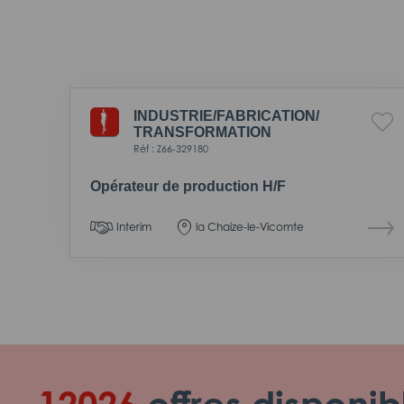
INDUSTRIE/
FABRICATION/
TRANSFORMATION
Réf : Z66-329180
Opérateur de production H/F
Interim
la Chaize-le-Vicomte
12026
offres disponib