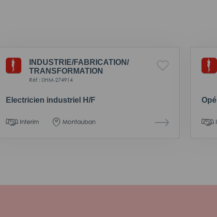
INDUSTRIE/
FABRICATION/
TRANSFORMATION
Réf : 0HM-274914
Electricien industriel H/F
Opér
Interim
Montauban