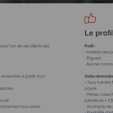
Le prof
ur l'un de ses clients des
Profil :
- Maitrise des
- Rigueur
- Bonne comm
s ensemble à partir d'un
Votre rémunéra
-
Taux horaire 
essaire
payés
- Primes collec
avail
bénéfices + C
nformément aux plans
- Acompte de p
- Possibilité d'