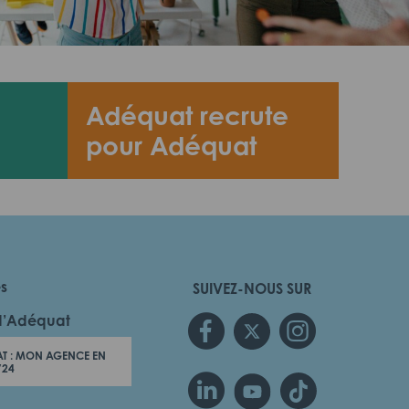
Adéquat recrute
pour Adéquat
es
SUIVEZ-NOUS SUR
d’Adéquat
T : MON AGENCE EN
/24