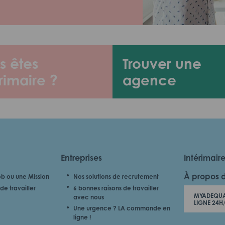
s êtes
Trouver une
rimaire ?
agence
Entreprises
Intérimair
À propos 
b ou une Mission
Nos solutions de recrutement
de travailler
6 bonnes raisons de travailler
MYADEQUA
avec nous
LIGNE 24H
Une urgence ? LA commande en
ligne !