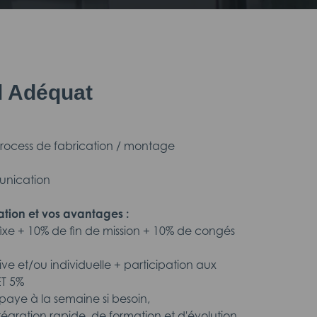
il Adéquat
 process de fabrication / montage
unication
tion et vos avantages :
fixe + 10% de fin de mission + 10% de congés
tive et/ou individuelle + participation aux
ET 5%
aye à la semaine si besoin,
intégration rapide, de formation et d'évolution,