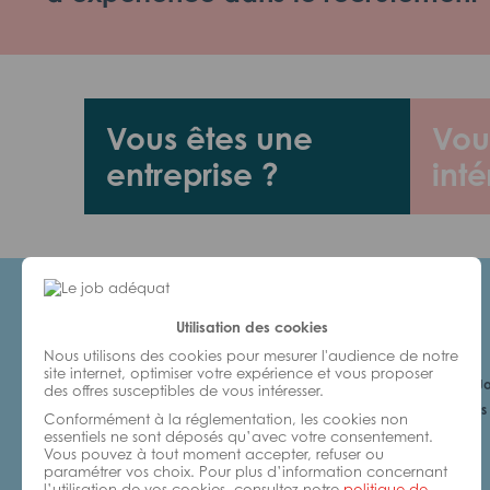
Vous êtes une
Vou
entreprise ?
inté
Utilisation des cookies
Candidats
Nous utilisons des cookies pour mesurer l'audience de notre
site internet, optimiser votre expérience et vous proposer
Je cherche un Jo
des offres susceptibles de vous intéresser.
6 bonnes raisons 
Conformément à la réglementation, les cookies non
avec nous
essentiels ne sont déposés qu’avec votre consentement.
Vous pouvez à tout moment accepter, refuser ou
paramétrer vos choix. Pour plus d’information concernant
l’utilisation de vos cookies, consultez notre
politique de