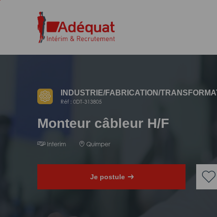
Aller
Aller
au
à
contenu
la
principal
navigation
INDUSTRIE/
FABRICATION/
TRANSFORMA
Réf : 0DT-313805
Monteur câbleur H/F
Interim
Quimper
Je postule