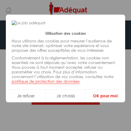
Aller
Aller
au
à
contenu
la
principal
navigation
Offre indisponible
Utilisation des cookies
Nous utilisons des cookies pour mesurer l'audience de
notre site internet, optimiser votre expérience et vous
proposer des offres susceptibles de vous intéresser.
L’offre d’emploi que vous tentez de consulter n’est
Conformément à la réglementation, les cookies non
plus disponible.
essentiels ne sont déposés qu’avec votre consentement.
Vous pouvez à tout moment accepter, refuser ou
paramétrer vos choix. Pour plus d’information
De nombreuses autres missions peuvent vous
concernant l’utilisation de vos cookies, consultez notre
correspondre, consultez toutes nos offres.
politique de protection des données
.
Je refuse
Je choisis
OK pour moi
Trouvez votre job Adéquat !