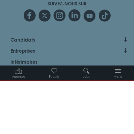
SUIVEZ-NOUS SUR
Candidats
Entreprises
Intérimaires
À propos d’Adéquat
Agences
Favoris
Jobs
Menu
MYADEQUAT : MON AGENCE EN LIGNE 24H/24
© 2026 Adéquat
Plan du site
Contact
Conditions générales d’utilisation
Politique de protection des données
Politique des cookies
Gestion des cookies