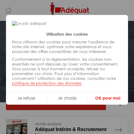
Aller
Aller
au
à
contenu
la
principal
navigation
Postuler plus tard
Utilisation des cookies
Nous utilisons des cookies pour mesurer l'audience de
notre site internet, optimiser votre expérience et vous
BÂTIMENT ET TRAVAUX PUBLICS
proposer des offres susceptibles de vous intéresser.
Réf : 0DB-321689
Conformément à la réglementation, les cookies non
Menuisier poseur H/F
essentiels ne sont déposés qu’avec votre consentement.
Vous pouvez à tout moment accepter, refuser ou
paramétrer vos choix. Pour plus d’information
concernant l’utilisation de vos cookies, consultez notre
Interim
Limoges
politique de protection des données
.
Je refuse
Je choisis
OK pour moi
Je postule
VOTRE AGENCE
Adéquat Intérim & Recrutement