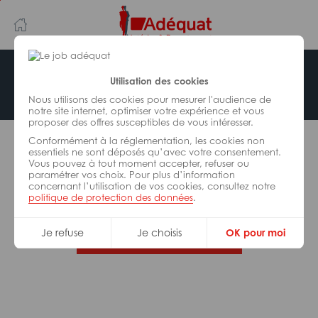
Aller
Aller
au
à
contenu
la
principal
navigation
Offre indisponible
Utilisation des cookies
Nous utilisons des cookies pour mesurer l'audience de
notre site internet, optimiser votre expérience et vous
proposer des offres susceptibles de vous intéresser.
L’offre d’emploi que vous tentez de consulter n’est
Conformément à la réglementation, les cookies non
plus disponible.
essentiels ne sont déposés qu’avec votre consentement.
Vous pouvez à tout moment accepter, refuser ou
paramétrer vos choix. Pour plus d’information
De nombreuses autres missions peuvent vous
concernant l’utilisation de vos cookies, consultez notre
correspondre, consultez toutes nos offres.
politique de protection des données
.
Je refuse
Je choisis
OK pour moi
Trouvez votre job Adéquat !