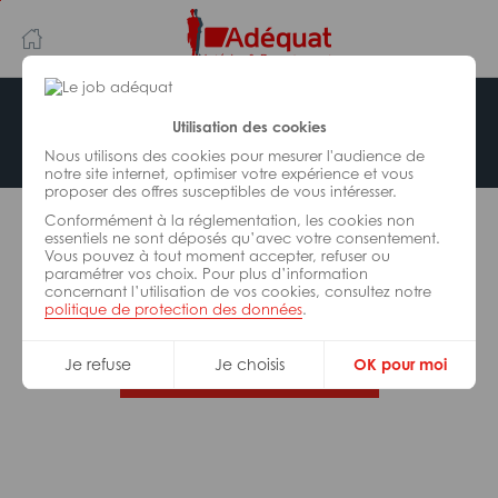
Aller
Aller
au
à
contenu
la
principal
navigation
Offre indisponible
Utilisation des cookies
Nous utilisons des cookies pour mesurer l'audience de
notre site internet, optimiser votre expérience et vous
proposer des offres susceptibles de vous intéresser.
L’offre d’emploi que vous tentez de consulter n’est
Conformément à la réglementation, les cookies non
plus disponible.
essentiels ne sont déposés qu’avec votre consentement.
Vous pouvez à tout moment accepter, refuser ou
paramétrer vos choix. Pour plus d’information
De nombreuses autres missions peuvent vous
concernant l’utilisation de vos cookies, consultez notre
correspondre, consultez toutes nos offres.
politique de protection des données
.
Je refuse
Je choisis
OK pour moi
Trouvez votre job Adéquat !