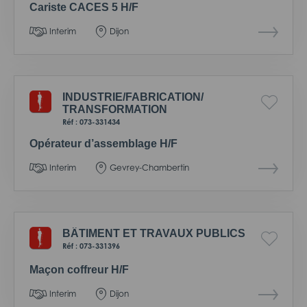
Cariste CACES 5 H/F
Interim
Dijon
INDUSTRIE/
FABRICATION/
TRANSFORMATION
Réf : 073-331434
Opérateur d’assemblage H/F
Interim
Gevrey-Chambertin
BÂTIMENT ET TRAVAUX PUBLICS
Réf : 073-331396
Maçon coffreur H/F
Interim
Dijon