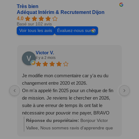
Très bien
Adéquat Intérim & Recrutement Dijon
4.0
Basé sur 102 avis
Voir tous les avis
Évaluez-nous sur
Victor V.
il y a 2 mois
Je modifie mon commentaire car y'a eu du
Je 
changement entre 2020 et 2026.
cha
On m'a appelé fin 2025 pour un chèque de fin
pré
de mission. Je reviens le chercher en 2026,
Et 
suite à une erreur de temps ils ont fait le
mê
nécessaire pour pouvoir me payer, BRAVO
Je 
pour le changement
Réponse du propriétaire:
Bonjour Victor
R
Vallee, Nous sommes ravis d'apprendre que
M
la situation a évolué positivement et que le
a