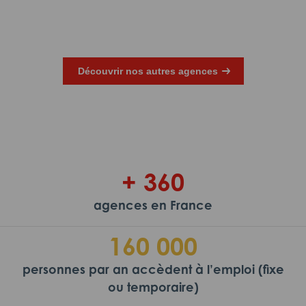
règlement a pu être effectué malgré les
n
complications initiales. Votre satisfaction est
D
importante, et nous apprécions votre
reconnaissance. Adéquat Intérim &
Découvrir nos autres agences
Recrutement Dijon
+ 360
agences en France
160 000
personnes par an accèdent à l’emploi (fixe
ou temporaire)