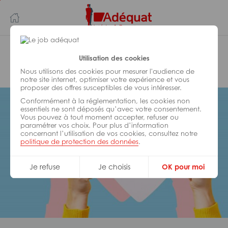
Aller
Aller
au
à
contenu
la
principal
navigation
Adéquat Intérim & Recrutement
Utilisation des cookies
Dijon
Nous utilisons des cookies pour mesurer l'audience de
notre site internet, optimiser votre expérience et vous
proposer des offres susceptibles de vous intéresser.
Conformément à la réglementation, les cookies non
essentiels ne sont déposés qu’avec votre consentement.
Vous pouvez à tout moment accepter, refuser ou
paramétrer vos choix. Pour plus d’information
concernant l’utilisation de vos cookies, consultez notre
politique de protection des données
.
Je refuse
Je choisis
OK pour moi