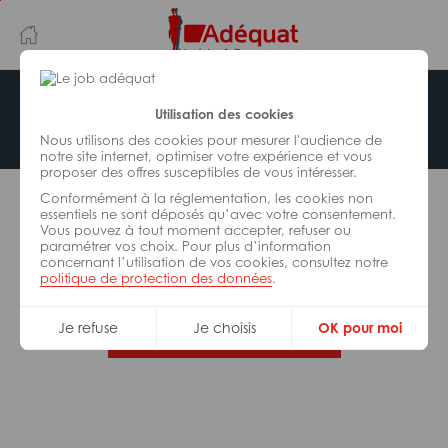
Aller
Aller
au
à
contenu
la
principal
navigation
Offre indisponible
Utilisation des cookies
Nous utilisons des cookies pour mesurer l'audience de
notre site internet, optimiser votre expérience et vous
proposer des offres susceptibles de vous intéresser.
L’offre d’emploi que vous tentez de consulter n’est
Conformément à la réglementation, les cookies non
plus disponible.
essentiels ne sont déposés qu’avec votre consentement.
Vous pouvez à tout moment accepter, refuser ou
paramétrer vos choix. Pour plus d’information
De nombreuses autres missions peuvent vous
concernant l’utilisation de vos cookies, consultez notre
correspondre, consultez toutes nos offres.
politique de protection des données
.
Je refuse
Je choisis
OK pour moi
Trouvez votre job Adéquat !