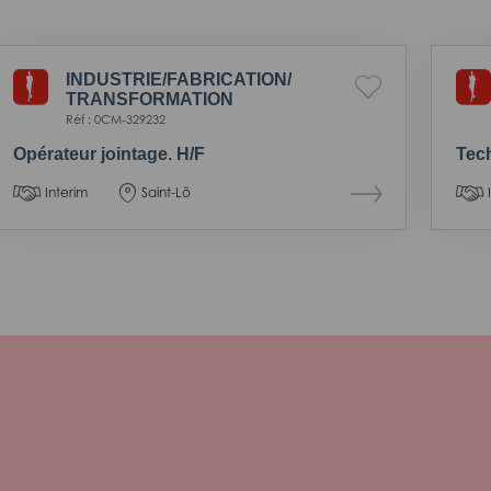
INDUSTRIE/
FABRICATION/
TRANSFORMATION
Réf : 0CM-329232
Opérateur jointage. H/F
Tec
Interim
Saint-Lô