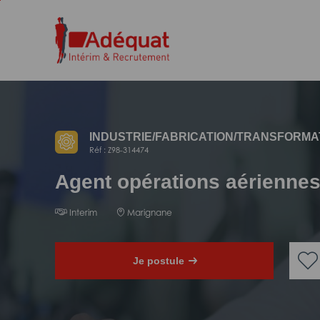
Aller
Aller
au
à
contenu
la
principal
navigation
INDUSTRIE/
FABRICATION/
TRANSFORMA
Réf : Z98-314474
Agent opérations aériennes
Interim
Marignane
Je postule