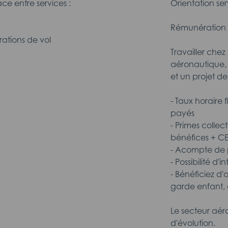
ace entre services :
Orientation serv
Rémunération 
ations de vol
Travailler che
aéronautique, 
et un projet de
- Taux horaire 
payés
- Primes collec
bénéfices + C
- Acompte de p
- Possibilité d'
- Bénéficiez d'
garde enfant, 
Le secteur aér
d'évolution.