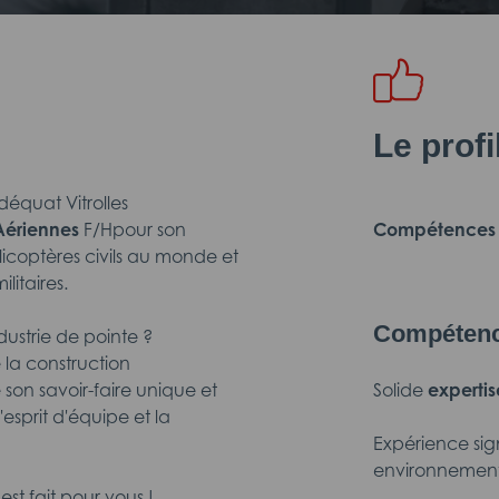
Le prof
quat Vitrolles
Aériennes
F/Hpour son
Compétences e
licoptères civils au monde et
litaires.
Compétenc
dustrie de pointe ?
la construction
son savoir-faire unique et
Solide
experti
'esprit d'équipe et la
Expérience sig
environnement c
st fait pour vous !