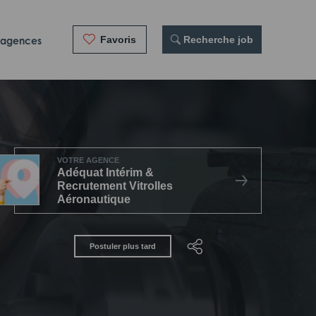
Favoris
 Recherche job
 agences
VOTRE AGENCE
Adéquat Intérim &
Recrutement Vitrolles
Aéronautique
Postuler plus tard