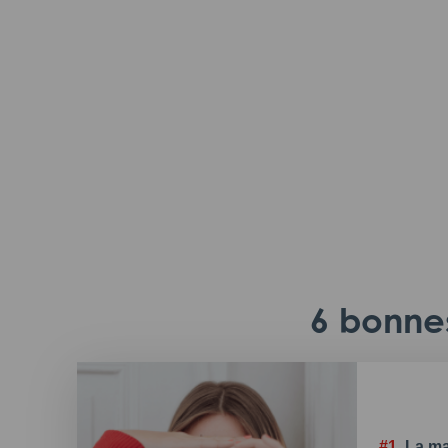
6 bonnes
#1.
La ma