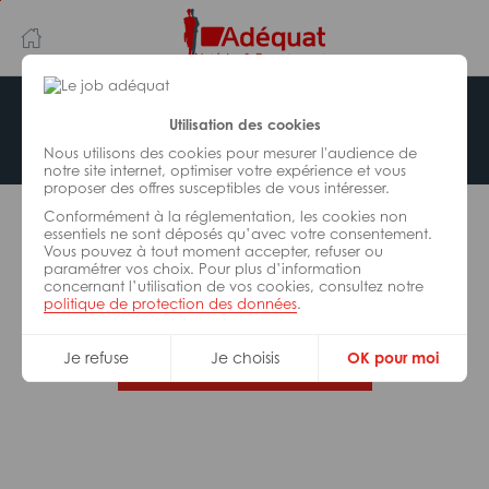
Aller
Aller
au
à
contenu
la
principal
navigation
Offre indisponible
Utilisation des cookies
Nous utilisons des cookies pour mesurer l'audience de
notre site internet, optimiser votre expérience et vous
proposer des offres susceptibles de vous intéresser.
L’offre d’emploi que vous tentez de consulter n’est
Conformément à la réglementation, les cookies non
plus disponible.
essentiels ne sont déposés qu’avec votre consentement.
Vous pouvez à tout moment accepter, refuser ou
paramétrer vos choix. Pour plus d’information
De nombreuses autres missions peuvent vous
concernant l’utilisation de vos cookies, consultez notre
correspondre, consultez toutes nos offres.
politique de protection des données
.
Je refuse
Je choisis
OK pour moi
Trouvez votre job Adéquat !