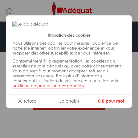
Aller
Aller
au
à
contenu
la
principal
navigation
Offre indisponible
Utilisation des cookies
Nous utilisons des cookies pour mesurer l'audience de
notre site internet, optimiser votre expérience et vous
proposer des offres susceptibles de vous intéresser.
L’offre d’emploi que vous tentez de consulter n’est
Conformément à la réglementation, les cookies non
plus disponible.
essentiels ne sont déposés qu’avec votre consentement.
Vous pouvez à tout moment accepter, refuser ou
paramétrer vos choix. Pour plus d’information
De nombreuses autres missions peuvent vous
concernant l’utilisation de vos cookies, consultez notre
correspondre, consultez toutes nos offres.
politique de protection des données
.
Je refuse
Je choisis
OK pour moi
Trouvez votre job Adéquat !