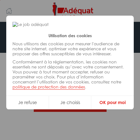
Aller
Aller
au
à
contenu
la
principal
navigation
Offre indisponible
Utilisation des cookies
Nous utilisons des cookies pour mesurer l'audience de
notre site internet, optimiser votre expérience et vous
proposer des offres susceptibles de vous intéresser.
L’offre d’emploi que vous tentez de consulter n’est
Conformément à la réglementation, les cookies non
plus disponible.
essentiels ne sont déposés qu’avec votre consentement.
Vous pouvez à tout moment accepter, refuser ou
paramétrer vos choix. Pour plus d’information
De nombreuses autres missions peuvent vous
concernant l’utilisation de vos cookies, consultez notre
correspondre, consultez toutes nos offres.
politique de protection des données
.
Je refuse
Je choisis
OK pour moi
Trouvez votre job Adéquat !