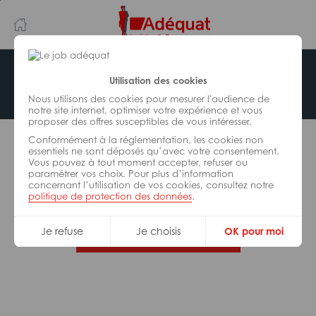
Aller
Aller
au
à
contenu
la
principal
navigation
Offre indisponible
Utilisation des cookies
Nous utilisons des cookies pour mesurer l'audience de
notre site internet, optimiser votre expérience et vous
proposer des offres susceptibles de vous intéresser.
L’offre d’emploi que vous tentez de consulter n’est
Conformément à la réglementation, les cookies non
plus disponible.
essentiels ne sont déposés qu’avec votre consentement.
Vous pouvez à tout moment accepter, refuser ou
paramétrer vos choix. Pour plus d’information
De nombreuses autres missions peuvent vous
concernant l’utilisation de vos cookies, consultez notre
correspondre, consultez toutes nos offres.
politique de protection des données
.
Je refuse
Je choisis
OK pour moi
Trouvez votre job Adéquat !