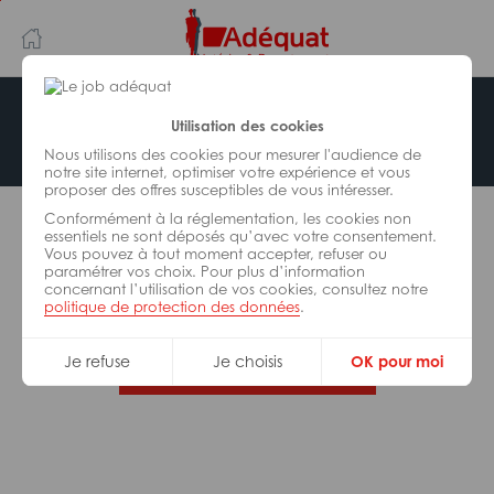
Aller
Aller
au
à
contenu
la
principal
navigation
Offre indisponible
Utilisation des cookies
Nous utilisons des cookies pour mesurer l'audience de
notre site internet, optimiser votre expérience et vous
proposer des offres susceptibles de vous intéresser.
L’offre d’emploi que vous tentez de consulter n’est
Conformément à la réglementation, les cookies non
plus disponible.
essentiels ne sont déposés qu’avec votre consentement.
Vous pouvez à tout moment accepter, refuser ou
paramétrer vos choix. Pour plus d’information
De nombreuses autres missions peuvent vous
concernant l’utilisation de vos cookies, consultez notre
correspondre, consultez toutes nos offres.
politique de protection des données
.
Je refuse
Je choisis
OK pour moi
Trouvez votre job Adéquat !