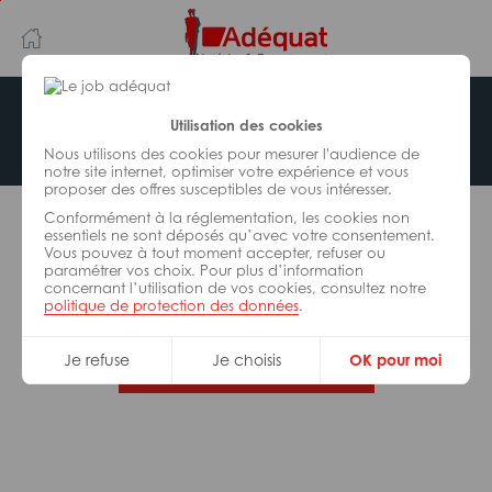
Aller
Aller
au
à
contenu
la
principal
navigation
Offre indisponible
Utilisation des cookies
Nous utilisons des cookies pour mesurer l'audience de
notre site internet, optimiser votre expérience et vous
proposer des offres susceptibles de vous intéresser.
L’offre d’emploi que vous tentez de consulter n’est
Conformément à la réglementation, les cookies non
plus disponible.
essentiels ne sont déposés qu’avec votre consentement.
Vous pouvez à tout moment accepter, refuser ou
paramétrer vos choix. Pour plus d’information
De nombreuses autres missions peuvent vous
concernant l’utilisation de vos cookies, consultez notre
correspondre, consultez toutes nos offres.
politique de protection des données
.
Je refuse
Je choisis
OK pour moi
Trouvez votre job Adéquat !