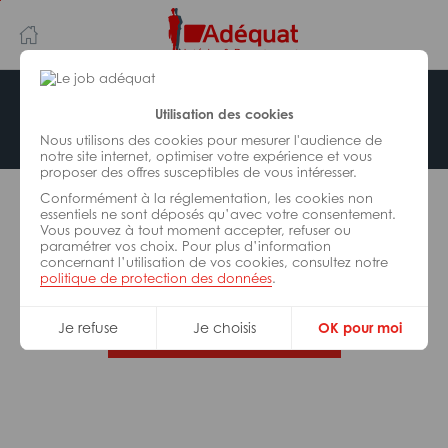
Aller
Aller
au
à
contenu
la
principal
navigation
Offre indisponible
Utilisation des cookies
Nous utilisons des cookies pour mesurer l'audience de
notre site internet, optimiser votre expérience et vous
proposer des offres susceptibles de vous intéresser.
L’offre d’emploi que vous tentez de consulter n’est
Conformément à la réglementation, les cookies non
plus disponible.
essentiels ne sont déposés qu’avec votre consentement.
Vous pouvez à tout moment accepter, refuser ou
paramétrer vos choix. Pour plus d’information
De nombreuses autres missions peuvent vous
concernant l’utilisation de vos cookies, consultez notre
correspondre, consultez toutes nos offres.
politique de protection des données
.
Je refuse
Je choisis
OK pour moi
Trouvez votre job Adéquat !