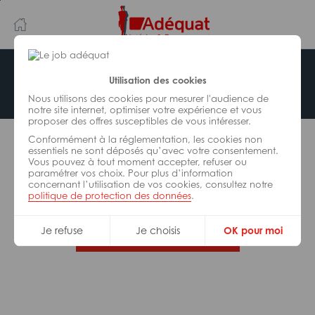
Aller
Aller
au
à
contenu
la
principal
navigation
Offre indisponible
Utilisation des cookies
Nous utilisons des cookies pour mesurer l'audience de
notre site internet, optimiser votre expérience et vous
proposer des offres susceptibles de vous intéresser.
L’offre d’emploi que vous tentez de consulter n’est
Conformément à la réglementation, les cookies non
plus disponible.
essentiels ne sont déposés qu’avec votre consentement.
Vous pouvez à tout moment accepter, refuser ou
paramétrer vos choix. Pour plus d’information
De nombreuses autres missions peuvent vous
concernant l’utilisation de vos cookies, consultez notre
correspondre, consultez toutes nos offres.
politique de protection des données
.
Je refuse
Je choisis
OK pour moi
Trouvez votre job Adéquat !