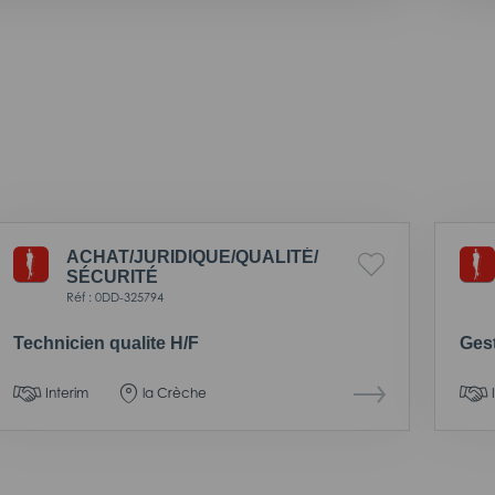
ACHAT/
JURIDIQUE/
QUALITÉ/
SÉCURITÉ
Réf : 0DD-325794
Technicien qualite H/F
Gest
Interim
la Crèche