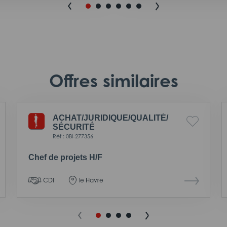
Offres similaires
ACHAT/
JURIDIQUE/
QUALITÉ/
SÉCURITÉ
Réf : 0BI-277356
Chef de projets H/F
CDI
le Havre