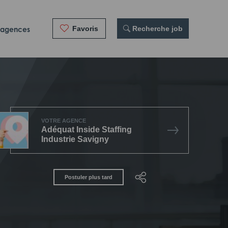
Favoris
 Recherche job
 agences
VOTRE AGENCE
Adéquat Inside Staffing
Industrie Savigny
Postuler plus tard