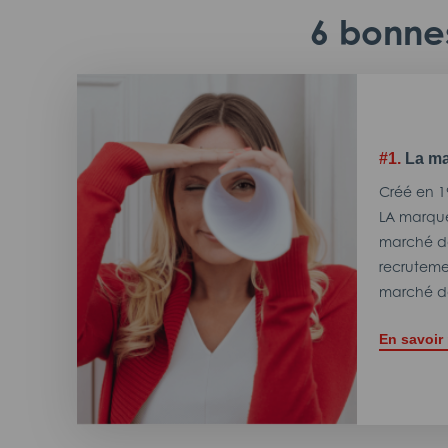
6 bonnes
#1.
La ma
Créé en 1
LA marque
marché de
recrutemen
marché de
En savoir