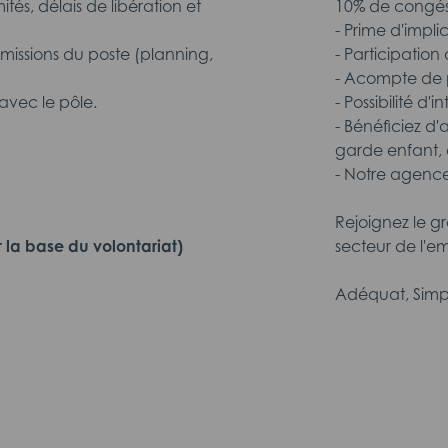
ités, délais de libération et
10% de congé
- Prime d'impli
s missions du poste (planning,
- Participatio
- Acompte de p
avec le pôle.
- Possibilité d'
- Bénéficiez d'
garde enfant, 
- Notre agence
Rejoignez le g
 la base du volontariat)
secteur de l'em
Adéquat, Simp