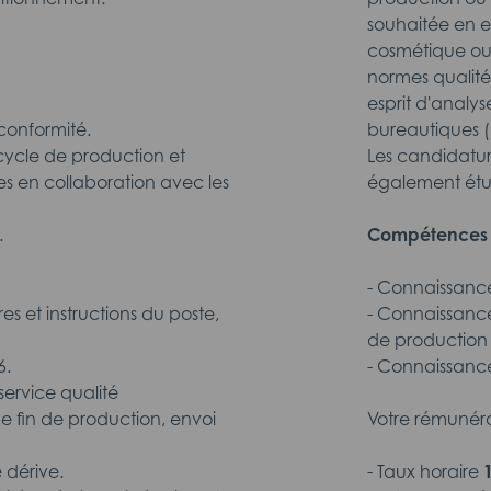
souhaitée en e
cosmétique o
normes qualité
esprit d'analyse
conformité.
bureautiques (
 cycle de production et
Les candidatur
es en collaboration avec les
également étu
.
Compétence
- Connaissanc
s et instructions du poste,
- Connaissanc
de production
6.
- Connaissanc
ervice qualité
ue fin de production, envoi
Votre rémunéra
 dérive.
- Taux horaire