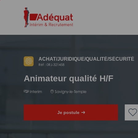
Aller
Aller
au
à
contenu
la
principal
navigation
ACHAT/
JURIDIQUE/
QUALITÉ/
SÉCURITÉ
Réf : 0RJ-321458
Animateur qualité H/F
Interim
Savigny-le-Temple
Je postule