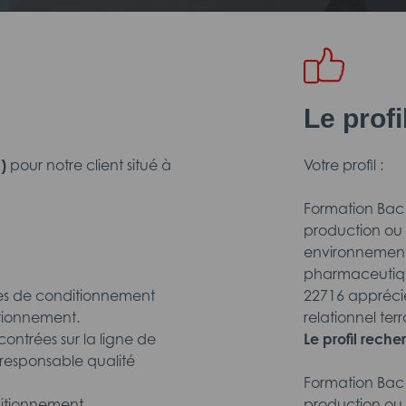
Le prof
)
pour notre client situé à
Votre profil :
Formation Bac 
production ou 
environnement 
pharmaceutiqu
pes de conditionnement
22716 apprécié
itionnement.
relationnel ter
contrées sur la ligne de
Le profil reche
responsable qualité
Formation Bac 
ditionnement.
production ou 