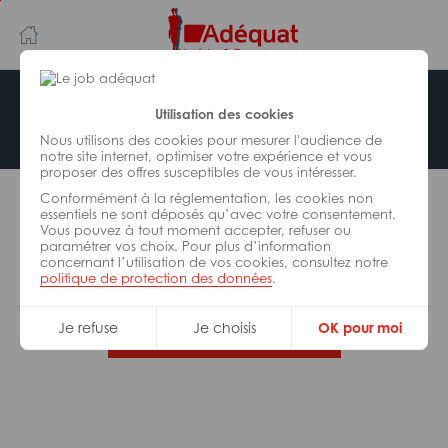
Aller
Aller
au
à
contenu
la
principal
navigation
Offre indisponible
Utilisation des cookies
Nous utilisons des cookies pour mesurer l'audience de
notre site internet, optimiser votre expérience et vous
proposer des offres susceptibles de vous intéresser.
L’offre d’emploi que vous tentez de consulter n’est
Conformément à la réglementation, les cookies non
plus disponible.
essentiels ne sont déposés qu’avec votre consentement.
Vous pouvez à tout moment accepter, refuser ou
paramétrer vos choix. Pour plus d’information
De nombreuses autres missions peuvent vous
concernant l’utilisation de vos cookies, consultez notre
correspondre, consultez toutes nos offres.
politique de protection des données
.
Je refuse
Je choisis
OK pour moi
Trouvez votre job Adéquat !