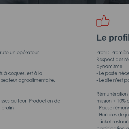
Le prof
rute un opérateur
Profil :- Prem
Respect des rè
dynamisme
ts à coques, est à la
- Le poste néc
secteur agroalimentaire.
- Le site n'est
Rémunération e
sses au four- Production de
mission + 10%
 pralin
- Pause rémun
- Horaires de j
- Ticket restaur
participation 