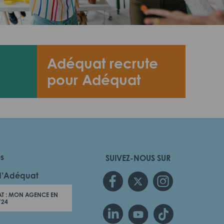
Adéquat recrute
pour Adéquat
es
SUIVEZ-NOUS SUR
d’Adéquat
T : MON AGENCE EN
/24