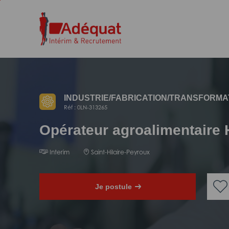
Aller
Aller
au
à
contenu
la
principal
navigation
INDUSTRIE/
FABRICATION/
TRANSFORMA
Réf : 0LN-313265
Opérateur agroalimentaire 
Interim
Saint-Hilaire-Peyroux
Je postule