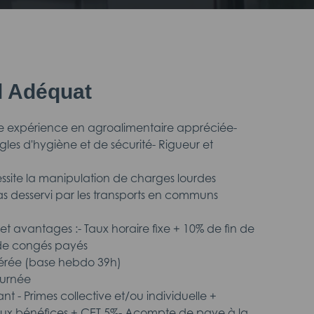
il Adéquat
ière expérience en agroalimentaire appréciée-
gles d'hygiène et de sécurité- Rigueur et
essite la manipulation de charges lourdes
 pas desservi par les transports en communs
t avantages :- Taux horaire fixe + 10% de fin de
 de congés payés
érée (base hebdo 39h)
ournée
ant - Primes collective et/ou individuelle +
aux bénéfices + CET 5%- Acompte de paye à la