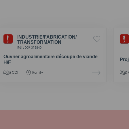
INDUSTRIE/
FABRICATION/
TRANSFORMATION
Réf : 009-315840
Ouvrier agroalimentaire découpe de viande
Proj
H/F
CDI
Rumilly