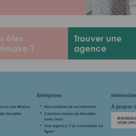
s êtes
Trouver une
rimaire ?
agence
Entreprises
Intérimair
À propos 
b ou une Mission
Nos solutions de recrutement
de travailler
6 bonnes raisons de travailler
MYADEQUA
avec nous
LIGNE 24H
Une urgence ? LA commande en
ligne !