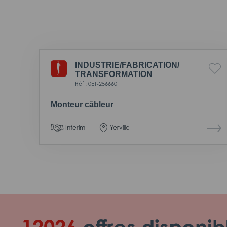
INDUSTRIE/
FABRICATION/
TRANSFORMATION
Réf : 0ET-256660
Monteur câbleur
Interim
Yerville
12026
offres disponib