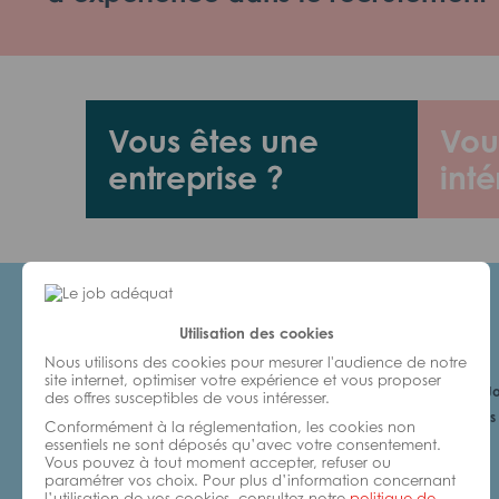
Vous êtes une
Vou
entreprise ?
inté
Utilisation des cookies
Candidats
Nous utilisons des cookies pour mesurer l'audience de notre
site internet, optimiser votre expérience et vous proposer
Je cherche un Jo
des offres susceptibles de vous intéresser.
6 bonnes raisons 
Conformément à la réglementation, les cookies non
avec nous
essentiels ne sont déposés qu’avec votre consentement.
Vous pouvez à tout moment accepter, refuser ou
paramétrer vos choix. Pour plus d’information concernant
l’utilisation de vos cookies, consultez notre
politique de