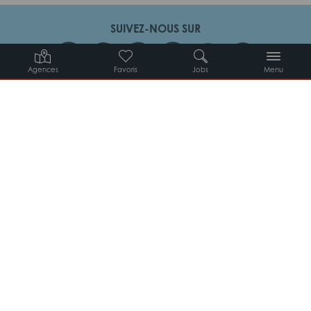
SUIVEZ-NOUS SUR
Agences
Favoris
Jobs
Menu
Candidats
Entreprises
Intérimaires
À propos d’Adéquat
MYADEQUAT : MON AGENCE EN LIGNE 24H/24
© 2026 Adéquat
Plan du site
Contact
Conditions générales d’utilisation
Politique de protection des données
Politique des cookies