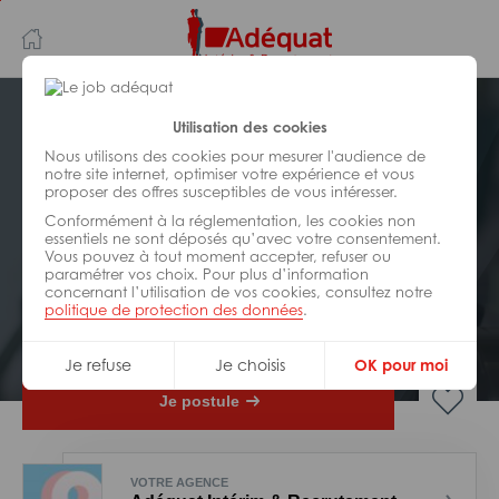
Aller
Aller
au
à
contenu
la
principal
navigation
Postuler plus tard
Utilisation des cookies
Nous utilisons des cookies pour mesurer l'audience de
notre site internet, optimiser votre expérience et vous
INDUSTRIE/
FABRICATION/
proposer des offres susceptibles de vous intéresser.
TRANSFORMATION
Réf : Z40-308049
Conformément à la réglementation, les cookies non
essentiels ne sont déposés qu’avec votre consentement.
Vous pouvez à tout moment accepter, refuser ou
Chef de projet supply chain H/F
paramétrer vos choix. Pour plus d’information
concernant l’utilisation de vos cookies, consultez notre
politique de protection des données
.
Interim
Toulouse
Je refuse
Je choisis
OK pour moi
Je postule
VOTRE AGENCE