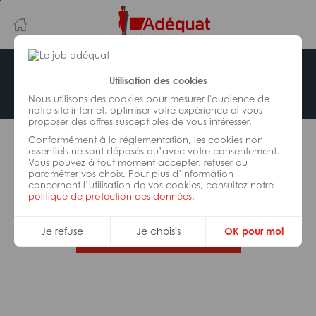
Aller
Aller
au
à
contenu
la
principal
navigation
Offre indisponible
Utilisation des cookies
Nous utilisons des cookies pour mesurer l'audience de
notre site internet, optimiser votre expérience et vous
proposer des offres susceptibles de vous intéresser.
L’offre d’emploi que vous tentez de consulter n’est
Conformément à la réglementation, les cookies non
plus disponible.
essentiels ne sont déposés qu’avec votre consentement.
Vous pouvez à tout moment accepter, refuser ou
paramétrer vos choix. Pour plus d’information
De nombreuses autres missions peuvent vous
concernant l’utilisation de vos cookies, consultez notre
correspondre, consultez toutes nos offres.
politique de protection des données
.
Je refuse
Je choisis
OK pour moi
Trouvez votre job Adéquat !