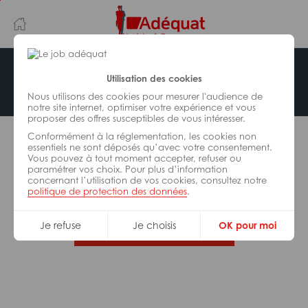
Aller
Aller
au
à
contenu
la
principal
navigation
Offre indisponible
Utilisation des cookies
Nous utilisons des cookies pour mesurer l'audience de
notre site internet, optimiser votre expérience et vous
proposer des offres susceptibles de vous intéresser.
L’offre d’emploi que vous tentez de consulter n’est
Conformément à la réglementation, les cookies non
plus disponible.
essentiels ne sont déposés qu’avec votre consentement.
Vous pouvez à tout moment accepter, refuser ou
paramétrer vos choix. Pour plus d’information
De nombreuses autres missions peuvent vous
concernant l’utilisation de vos cookies, consultez notre
correspondre, consultez toutes nos offres.
politique de protection des données
.
Je refuse
Je choisis
OK pour moi
Trouvez votre job Adéquat !