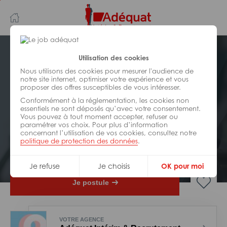
Aller
Aller
au
à
contenu
la
principal
navigation
Postuler plus tard
Utilisation des cookies
Nous utilisons des cookies pour mesurer l'audience de
notre site internet, optimiser votre expérience et vous
INDUSTRIE/
FABRICATION/
proposer des offres susceptibles de vous intéresser.
TRANSFORMATION
Réf : 0BA-234340
Conformément à la réglementation, les cookies non
essentiels ne sont déposés qu’avec votre consentement.
Vous pouvez à tout moment accepter, refuser ou
Plieur H/F
paramétrer vos choix. Pour plus d’information
concernant l’utilisation de vos cookies, consultez notre
politique de protection des données
.
Interim
Meung-sur-Loire
Je refuse
Je choisis
OK pour moi
Je postule
VOTRE AGENCE