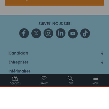
SUIVEZ-NOUS SUR
Candidats
Entreprises
Intérimaires
À propos d’Adéquat
Agences
Favoris
Jobs
Menu
MYADEQUAT : MON AGENCE EN LIGNE 24H/24