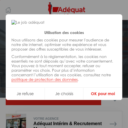
Aller
Aller
au
à
contenu
la
principal
navigation
Postuler plus tard
Utilisation des cookies
Nous utilisons des cookies pour mesurer l'audience de
notre site internet, optimiser votre expérience et vous
LOGISTIQUE
proposer des offres susceptibles de vous intéresser.
Réf : 027-99259
Conformément à la réglementation, les cookies non
Réceptionnaire H/F
essentiels ne sont déposés qu’avec votre consentement.
Vous pouvez à tout moment accepter, refuser ou
paramétrer vos choix. Pour plus d’information
concernant l’utilisation de vos cookies, consultez notre
Interim
Jonage
politique de protection des données
.
Je refuse
Je choisis
OK pour moi
Je postule
VOTRE AGENCE
Adéquat Intérim & Recrutement