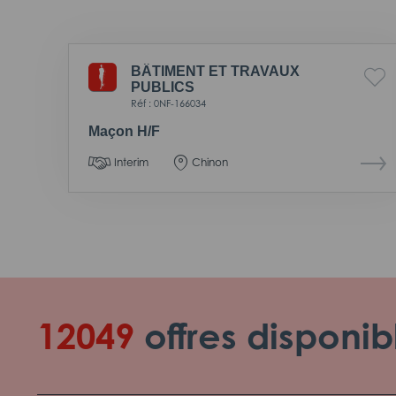
BÂTIMENT ET TRAVAUX
PUBLICS
Réf : 0NF-166034
Maçon H/F
Interim
Chinon
12049
offres disponib