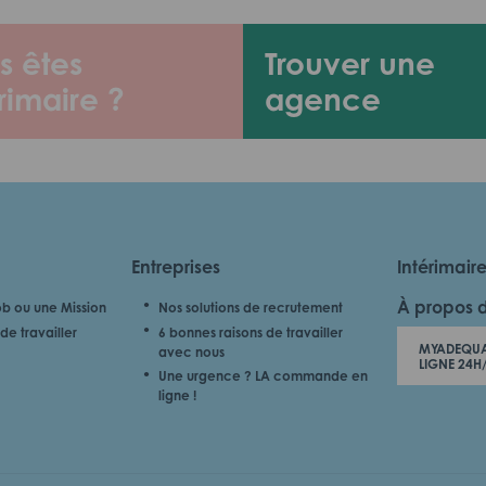
s êtes
Trouver une
rimaire ?
agence
Entreprises
Intérimair
À propos 
b ou une Mission
Nos solutions de recrutement
de travailler
6 bonnes raisons de travailler
MYADEQUA
avec nous
LIGNE 24H
Une urgence ? LA commande en
ligne !