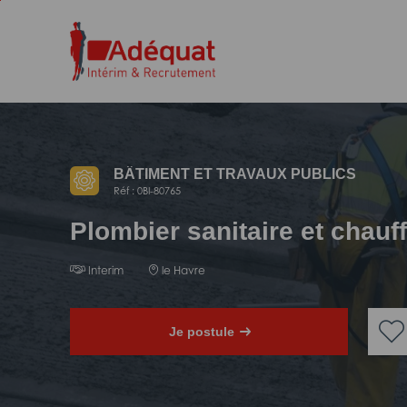
Aller
Aller
au
à
contenu
la
principal
navigation
BÂTIMENT ET TRAVAUX PUBLICS
Réf : 0BI-80765
Plombier sanitaire et chauf
Interim
le Havre
Je postule