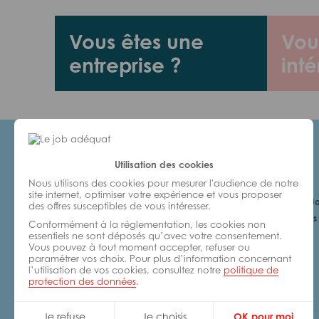
Vous êtes une
Vou
entreprise ?
inté
Utilisation des cookies
Candidats
Nous utilisons des cookies pour mesurer l'audience de notre
site internet, optimiser votre expérience et vous proposer
Je cherche un Jo
des offres susceptibles de vous intéresser.
6 bonnes raisons 
Conformément à la réglementation, les cookies non
avec nous
essentiels ne sont déposés qu’avec votre consentement.
Vous pouvez à tout moment accepter, refuser ou
paramétrer vos choix. Pour plus d’information concernant
l’utilisation de vos cookies, consultez notre
politique de
protection des données
.
Je refuse
Je choisis
OK pour moi