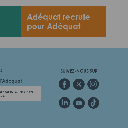
Adéquat recrute
pour Adéquat
es
SUIVEZ-NOUS SUR
d’Adéquat
T : MON AGENCE EN
/24