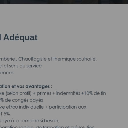
il Adéquat
omberie , Chauffagiste et thermique souhaité.
el et sens du service
riences
tion et vos avantages :
ixe (selon profil) + primes + indemnités +10% de fin
10% de congés payés
ive et/ou individuelle + participation aux
ET 5%
ye à la semaine si besoin,
intégration rapide, de formation et d'évolution,