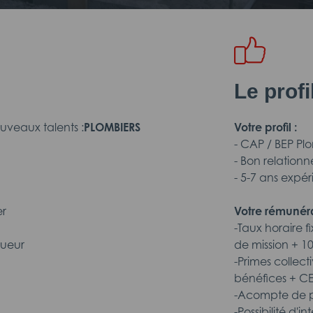
Le prof
veaux talents :
PLOMBIERS
Votre profil :
- CAP / BEP Pl
- Bon relationn
- 5-7 ans expé
er
Votre rémunéra
-Taux horaire f
gueur
de mission + 
-Primes collect
bénéfices + C
-Acompte de pa
-Possibilité d'