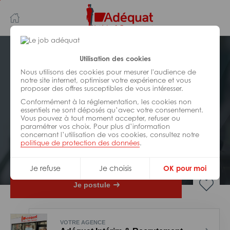
Aller
Aller
au
à
contenu
la
principal
navigation
Postuler plus tard
Utilisation des cookies
Nous utilisons des cookies pour mesurer l'audience de
notre site internet, optimiser votre expérience et vous
INDUSTRIE/
FABRICATION/
proposer des offres susceptibles de vous intéresser.
TRANSFORMATION
Réf : 0EI-328392
Conformément à la réglementation, les cookies non
essentiels ne sont déposés qu’avec votre consentement.
Vous pouvez à tout moment accepter, refuser ou
Mécanicien industriel H/F
paramétrer vos choix. Pour plus d’information
concernant l’utilisation de vos cookies, consultez notre
politique de protection des données
.
CDI
Scey-sur-Saône-Et-Saint-Albin
Je refuse
Je choisis
OK pour moi
Je postule
VOTRE AGENCE