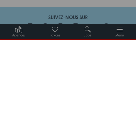
SUIVEZ-NOUS SUR
Agences
Favoris
Jobs
Menu
Candidats
Entreprises
Intérimaires
À propos d’Adéquat
MYADEQUAT : MON AGENCE EN LIGNE 24H/24
© 2026 Adéquat
Plan du site
Contact
Conditions générales d’utilisation