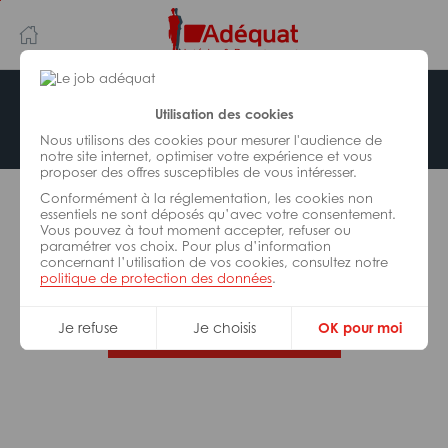
Aller
Aller
au
à
contenu
la
principal
navigation
Offre indisponible
Utilisation des cookies
Nous utilisons des cookies pour mesurer l'audience de
notre site internet, optimiser votre expérience et vous
proposer des offres susceptibles de vous intéresser.
L’offre d’emploi que vous tentez de consulter n’est
Conformément à la réglementation, les cookies non
plus disponible.
essentiels ne sont déposés qu’avec votre consentement.
Vous pouvez à tout moment accepter, refuser ou
paramétrer vos choix. Pour plus d’information
De nombreuses autres missions peuvent vous
concernant l’utilisation de vos cookies, consultez notre
correspondre, consultez toutes nos offres.
politique de protection des données
.
Je refuse
Je choisis
OK pour moi
Trouvez votre job Adéquat !