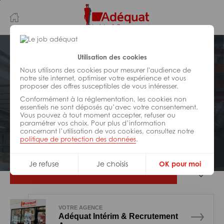
Aller
Aller
au
à
contenu
la
principal
navigation
Postuler plus tard
Utilisation des cookies
Nous utilisons des cookies pour mesurer l'audience de
notre site internet, optimiser votre expérience et vous
LOGISTIQUE
proposer des offres susceptibles de vous intéresser.
Réf : 013-328359
Conformément à la réglementation, les cookies non
Préparateur de commandes H/F
essentiels ne sont déposés qu’avec votre consentement.
Vous pouvez à tout moment accepter, refuser ou
paramétrer vos choix. Pour plus d’information
concernant l’utilisation de vos cookies, consultez notre
Interim
Estillac
politique de protection des données
.
Je refuse
Je choisis
OK pour moi
Je postule
VOTRE AGENCE
Adéquat Intérim & Recrutement