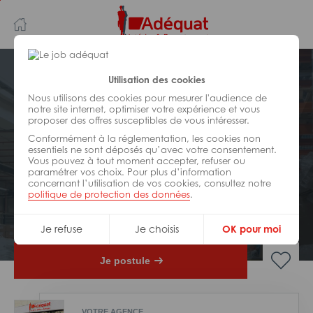
Aller
Aller
au
à
contenu
la
principal
navigation
Postuler plus tard
Utilisation des cookies
Nous utilisons des cookies pour mesurer l'audience de
notre site internet, optimiser votre expérience et vous
LOGISTIQUE
proposer des offres susceptibles de vous intéresser.
Réf : Z10-328318
Conformément à la réglementation, les cookies non
Coordinateur qhse site H/F –
essentiels ne sont déposés qu’avec votre consentement.
Vous pouvez à tout moment accepter, refuser ou
bonneuil
paramétrer vos choix. Pour plus d’information
concernant l’utilisation de vos cookies, consultez notre
politique de protection des données
.
Interim
Mitry-Mory
Je refuse
Je choisis
OK pour moi
Je postule
VOTRE AGENCE